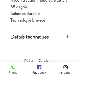
Rayon d'action modulable de 0 à
38 degrés
Solide et durable
Technologie breveté
Détails techniques
1 adapter per package
Made for sections 36'' high
Available in black or white
Related Products
Screws included
Ramps and posts sold separately
Phone
Facebook
Instagram
Nouveau Produit
Nouveau Produit