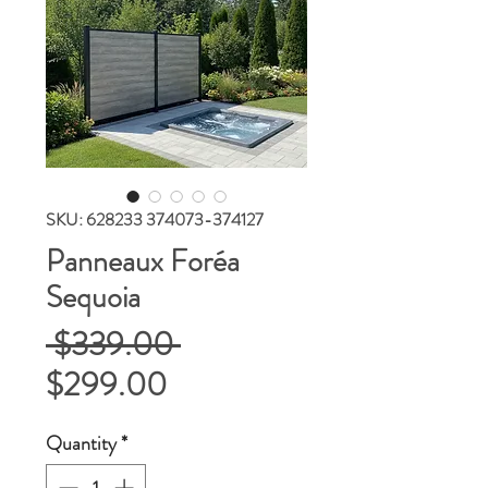
SKU: 628233 374073-374127
Panneaux Foréa
Sequoia
Regular
 $339.00 
Sale
Price
$299.00
Price
Quantity
*